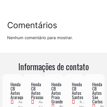
Comentários
Nenhum comentário para mostrar.
Informações de contato
Honda
Honda
Honda
Honda
Honda
CB
CB
CB
CB
CB
Autos
Autos
Autos
Autos
Autos
Araraquara
Pirassununga
Praia
Santos
São
Grande
Carlos
Av. Alberto
Av. Juca
R. Júlio de
Av. Pres.
Av.
Santos
Costa, 3229
Mesquita,