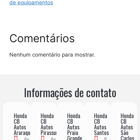
de equipamentos
Comentários
Nenhum comentário para mostrar.
Informações de contato
Honda
Honda
Honda
Honda
Honda
CB
CB
CB
CB
CB
Autos
Autos
Autos
Autos
Autos
Araraquara
Pirassununga
Praia
Santos
São
Grande
Carlos
Av. Alberto
Av. Juca
R. Júlio de