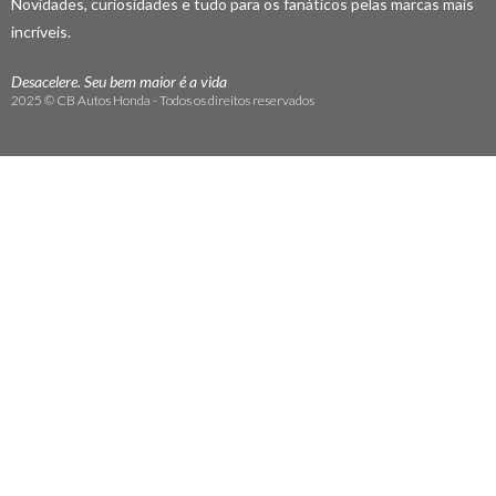
Novidades, curiosidades e tudo para os fanáticos pelas marcas mais
incríveis.
Desacelere. Seu bem maior é a vida
2025 © CB Autos Honda - Todos os direitos reservados