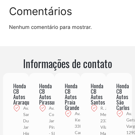
Comentários
Nenhum comentário para mostrar.
Informações de contato
Honda
Honda
Honda
Honda
Honda
CB
CB
CB
CB
CB
Autos
Autos
Autos
Autos
Autos
Araraquara
Pirassununga
Praia
Santos
São
Grande
Carlos
Av. Alberto
Av. Juca
R. Júlio de
Av. Pres.
Av.
Santos
Costa, 3229
Mesquita,
Kennedy,
Getú
Dumont,111
Jardim Roma,
233
3383
Varg
Jardim
Pirassununga
Vila
Campo
129
Higienópolis,
- SP
Mathias,