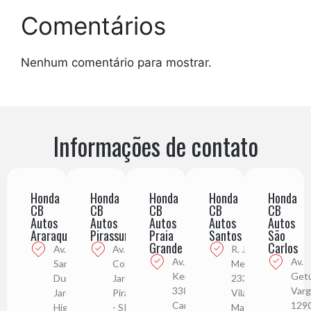
Comentários
Nenhum comentário para mostrar.
Informações de contato
Honda
Honda
Honda
Honda
Honda
CB
CB
CB
CB
CB
Autos
Autos
Autos
Autos
Autos
Araraquara
Pirassununga
Praia
Santos
São
Grande
Carlos
Av. Alberto
Av. Juca
R. Júlio de
Av. Pres.
Av.
Santos
Costa, 3229
Mesquita,
Kennedy,
Getú
Dumont,111
Jardim Roma,
233
3383
Varg
Jardim
Pirassununga
Vila
Campo
129
Higienópolis,
- SP
Mathias,