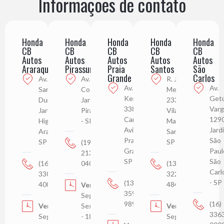
Informações de contato
Honda
Honda
Honda
Honda
Honda
CB
CB
CB
CB
CB
Autos
Autos
Autos
Autos
Autos
Araraquara
Pirassununga
Praia
Santos
São
Grande
Carlos
Av. Alberto
Av. Juca
R. Júlio de
Av. Pres.
Av.
Santos
Costa, 3229
Mesquita,
Kennedy,
Getú
Dumont,111
Jardim Roma,
233
3383
Varg
Jardim
Pirassununga
Vila
Campo
129
Higienópolis,
- SP
Mathias,
Aviação,
Jard
Araraquara -
Santos -
Praia
São
SP
SP
(19)
Grande -
Paul
2134-
SP
São
(16)
0400
(13)
Carl
3301-
3228-
- SP
(13)
4000
4848
Vendas:
3596-
Seg à
9898
(16)
Vendas:
Sex: 08h
Vendas:
336
Seg à
- 18h
Seg à