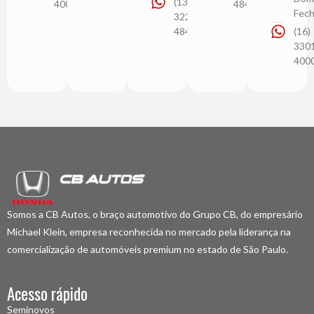
(13)
4000
4848
Fec
3228-
4848
(16)
330
400
Somos a CB Autos, o braço automotivo do Grupo CB, do empresário
Michael Klein, empresa reconhecida no mercado pela liderança na
comercialização de automóveis premium no estado de São Paulo.
Acesso rápido
Seminovos