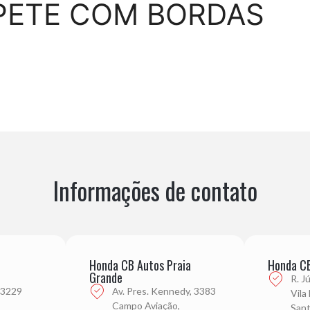
PETE COM BORDAS
Informações de contato
Honda CB Autos Praia
Honda CB
Grande
R. J
 3229
Av. Pres. Kennedy, 3383
Vila
Campo Aviação,
Sant