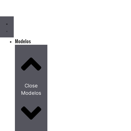
Pular
para
o
conteúdo
Modelos
Close
Modelos