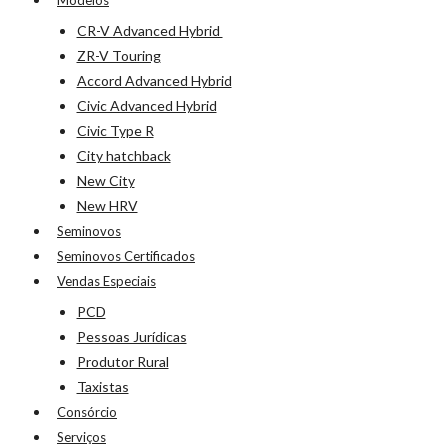
Modelos
CR-V Advanced Hybrid
ZR-V Touring
Accord Advanced Hybrid
Civic Advanced Hybrid
Civic Type R
City hatchback
New City
New HRV
Seminovos
Seminovos Certificados
Vendas Especiais
PCD
Pessoas Jurídicas
Produtor Rural
Taxistas
Consórcio
Serviços