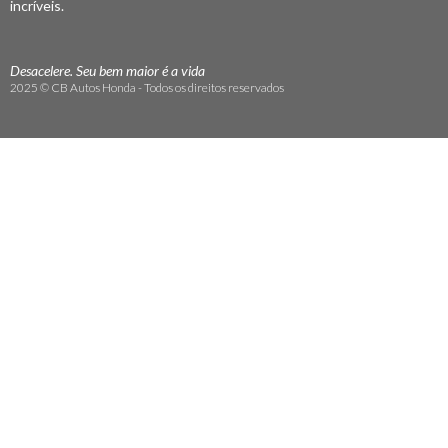
incríveis.
Desacelere. Seu bem maior é a vida
2025 © CB Autos Honda - Todos os direitos reservados