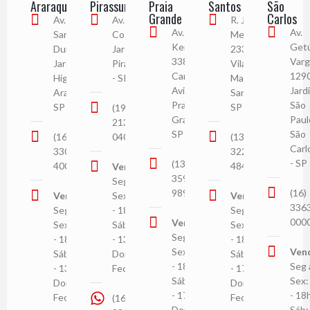
Araraquara
Pirassununga
Praia
Santos
São
Grande
Carlos
Av. Alberto
Av. Juca
R. Júlio de
Av. Pres.
Av.
Santos
Costa, 3229
Mesquita,
Kennedy,
Getú
Dumont,111
Jardim Roma,
233
3383
Varg
Jardim
Pirassununga
Vila
Campo
129
Higienópolis,
- SP
Mathias,
Aviação,
Jard
Araraquara -
Santos -
Praia
São
SP
SP
(19)
Grande -
Paul
2134-
SP
São
(16)
0400
(13)
Carl
3301-
3228-
- SP
(13)
4000
4848
Vendas:
3596-
Seg à
9898
(16)
Vendas:
Sex: 08h
Vendas:
336
Seg à
- 18h
Seg à
000
Vendas:
Sex: 08h
Sáb: 09h
Sex: 08h
Seg à
- 18h
- 13h
- 18h
Sex: 08h
Ven
Sáb: 09h
Domingo:
Sáb: 09h
- 18h
Seg 
- 13h
Fechado
- 17h
Sáb: 09h
Sex:
Domingo:
Domingo:
- 17h
- 18
Fechado
Fechado
(16)
Domingo:
Sáb: