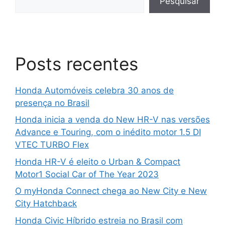
Pesquisar
Posts recentes
Honda Automóveis celebra 30 anos de
presença no Brasil
Honda inicia a venda do New HR-V nas versões
Advance e Touring, com o inédito motor 1.5 DI
VTEC TURBO Flex
Honda HR-V é eleito o Urban & Compact
Motor1 Social Car of The Year 2023
O myHonda Connect chega ao New City e New
City Hatchback
Honda Civic Híbrido estreia no Brasil com