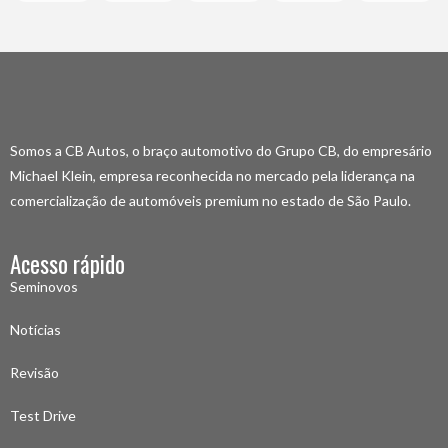
Somos a CB Autos, o braço automotivo do Grupo CB, do empresário
Michael Klein, empresa reconhecida no mercado pela liderança na
comercialização de automóveis premium no estado de São Paulo.
Acesso rápido
Seminovos
Notícias
Revisão
Test Drive